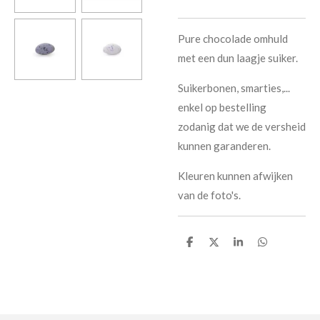
Pure chocolade omhuld
met een dun laagje suiker.
Suikerbonen, smarties,...
enkel op bestelling
zodanig dat we de versheid
kunnen garanderen.
Kleuren kunnen afwijken
van de foto's.
D
D
S
D
e
e
h
e
l
e
a
l
e
l
r
e
n
e
n