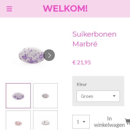
WELKOM!
Ga
direct
naar
de
Suikerbonen
hoofdinhoud
Marbré
€ 21,95
Kleur
In
winkelwagen