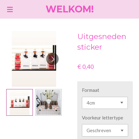
WELKOM!
Ga
direct
naar
de
Uitgesneden
hoofdinhoud
sticker
€ 0,40
Formaat
Voorkeur lettertype