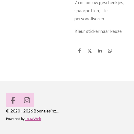
7 cm: om uw geschenkjes,
spaarpotten,... te
personaliseren
Kleur sticker naar keuze
D
D
S
D
e
e
h
e
l
e
a
l
e
l
r
e
n
e
n
F
I
a
n
© 2020 - 2026 Boontjes'nz...
c
s
Powered by
JouwWeb
e
t
b
a