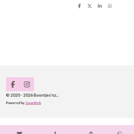
D
D
S
D
e
e
h
e
l
e
a
l
e
l
r
e
n
e
n
F
I
a
n
© 2020 - 2026 Boontjes'nz...
c
s
Powered by
JouwWeb
e
t
b
a
o
g
o
r
k
a