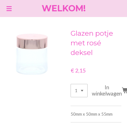
WELKOM!
Ga
direct
naar
de
Glazen potje
hoofdinhoud
met rosé
deksel
€ 2,15
In
winkelwagen
50mm x 50mm x 55mm