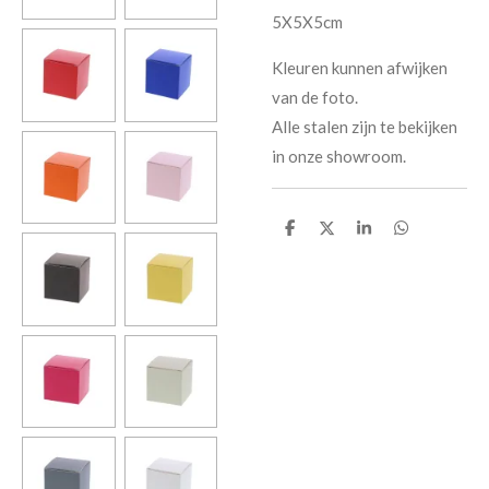
5X5X5cm
Kleuren kunnen afwijken
van de foto.
Alle stalen zijn te bekijken
in onze showroom.
D
D
S
D
e
e
h
e
l
e
a
l
e
l
r
e
n
e
n