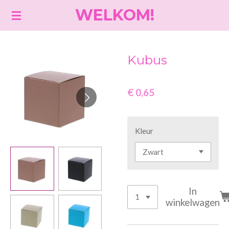
WELKOM!
Ga
direct
naar
de
Kubus
hoofdinhoud
€ 0,65
Kleur
In
winkelwagen