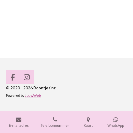
F
I
a
n
© 2020 - 2026 Boontjes'nz...
c
s
Powered by
JouwWeb
e
t
b
a
o
g
o
r
k
a
E-mailadres
Telefoonnummer
Kaart
WhatsApp
m