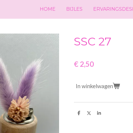
HOME
BIJLES
ERVARINGSDES
SSC 27
€ 2,50
In winkelwagen
D
D
S
e
e
h
l
e
a
e
l
r
n
e