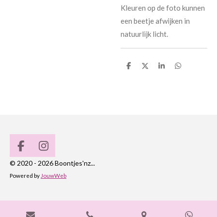
Kleuren op de foto kunnen
een beetje afwijken in
natuurlijk licht.
D
D
S
D
e
e
h
e
l
e
a
l
e
l
r
e
n
e
n
F
I
a
n
© 2020 - 2026 Boontjes'nz...
c
s
Powered by
JouwWeb
e
t
b
a
o
g
o
r