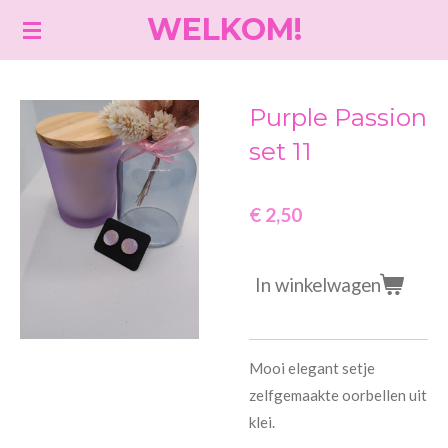
WELKOM!
Ga
direct
naar
de
Purple Passion
hoofdinhoud
set 11
€ 2,50
In winkelwagen
Mooi elegant setje
zelfgemaakte oorbellen uit
klei.